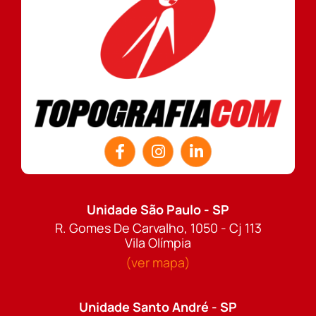
Unidade São Paulo - SP
R. Gomes De Carvalho, 1050 - Cj 113
Vila Olímpia
(ver mapa)
Unidade Santo André - SP