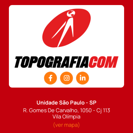
Unidade São Paulo - SP
R. Gomes De Carvalho, 1050 - Cj 113
Vila Olímpia
(ver mapa)