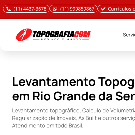
(11) 4437-3678
(11) 999859867
Currículos
Serv
Levantamento Topog
em Rio Grande da Ser
Levantamento topográfico, Cálculo de Volumetri
Regularização de Imóveis, As Built e outros servi
Atendimento em todo Brasil.