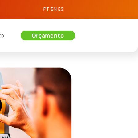
PT
EN
ES
Orçamento
to