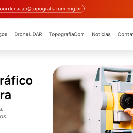
 coordenacao@topografiacom.eng.br
iços
Drone LiDAR
TopografiaCom
Notícias
Conta
ráfico
ra
a,
ços.