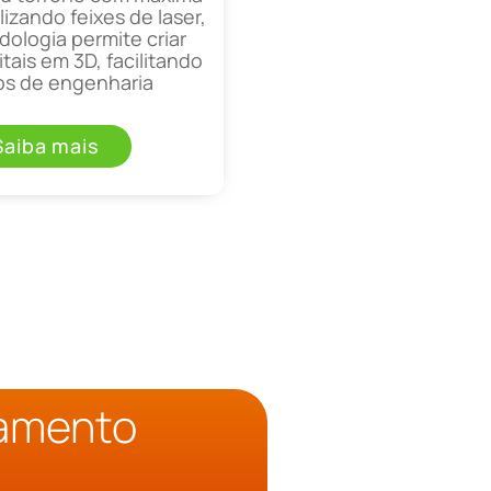
lizando feixes de laser,
ologia permite criar
tais em 3D, facilitando
os de engenharia
Saiba mais
çamento
o