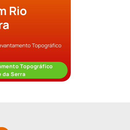
m Rio
ra
Levantamento Topográfico
amento Topográfico
 da Serra