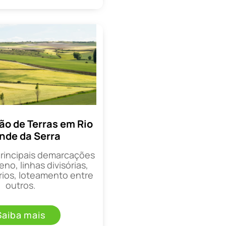
o de Terras em Rio
nde da Serra
principais demarcações
eno, linhas divisórias,
rios, loteamento entre
outros.
Saiba mais