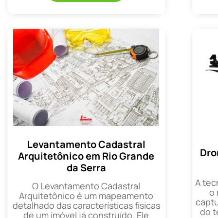
Levantamento Cadastral
Dro
Arquitetônico em Rio Grande
da Serra
A tec
O Levantamento Cadastral
o
Arquitetônico é um mapeamento
captu
detalhado das características físicas
do t
de um imóvel já construído. Ele