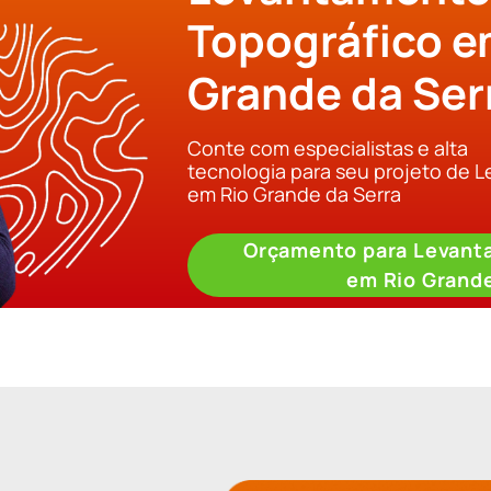
Topográfico e
Grande da Ser
Conte com especialistas e alta
tecnologia para seu projeto de 
em Rio Grande da Serra
Orçamento para Levant
em Rio Grande