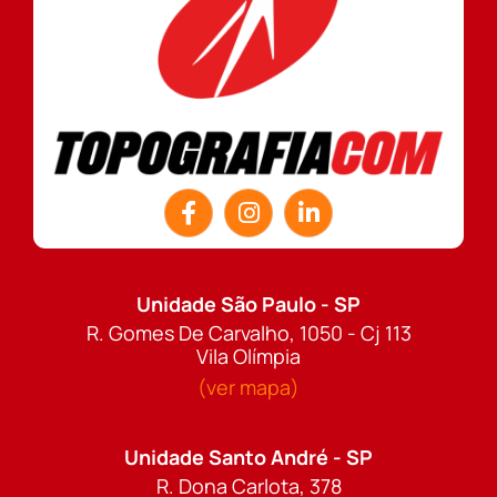
Unidade São Paulo - SP
R. Gomes De Carvalho, 1050 - Cj 113
Vila Olímpia
(ver mapa)
Unidade Santo André - SP
R. Dona Carlota, 378