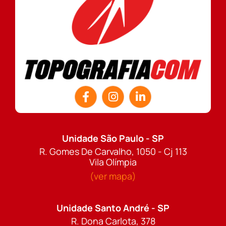
Unidade São Paulo - SP
R. Gomes De Carvalho, 1050 - Cj 113
Vila Olímpia
(ver mapa)
Unidade Santo André - SP
R. Dona Carlota, 378