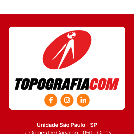
Unidade São Paulo - SP
R. Gomes De Carvalho, 1050 - Cj 113