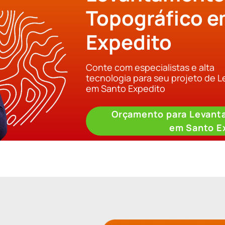
Topográfico e
Expedito
Conte com especialistas e alta
tecnologia para seu projeto de 
em Santo Expedito
Orçamento para Levant
em Santo E