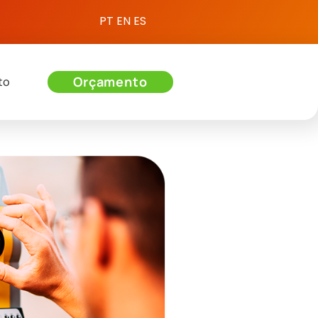
PT
EN
ES
Orçamento
to