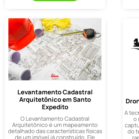
Levantamento Cadastral
Arquitetônico em Santo
Dron
Expedito
A tec
O Levantamento Cadastral
o
Arquitetônico é um mapeamento
captu
detalhado das características físicas
do t
de um imóvel já construído. Ele
ra