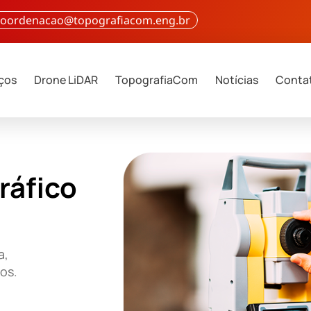
 coordenacao@topografiacom.eng.br
iços
Drone LiDAR
TopografiaCom
Notícias
Conta
ráfico
a,
ços.