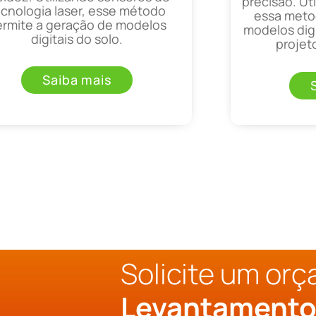
precisão. Uti
ecnologia laser, esse método
essa metod
ermite a geração de modelos
modelos digi
digitais do solo.
projet
Saiba mais
Solicite um or
Levantament