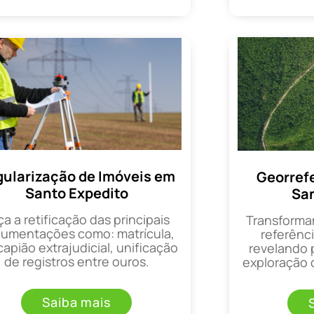
ularização de Imóveis em
Georref
Santo Expedito
San
ça a retificação das principais
Transforma
umentações como: matrícula,
referênci
apião extrajudicial, unificação
revelando 
de registros entre ouros.
exploração d
Saiba mais