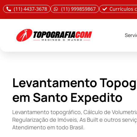
(11) 4437-3678
(11) 999859867
Currículos
Serv
Levantamento Topog
em Santo Expedito
Levantamento topográfico, Cálculo de Volumetri
Regularização de Imóveis, As Built e outros servi
Atendimento em todo Brasil.