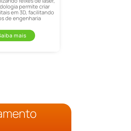
lizando feixes de laser,
ologia permite criar
tais em 3D, facilitando
os de engenharia
Saiba mais
çamento
o