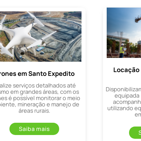
Locação 
rones em Santo Expedito
alize serviços detalhados até
Disponibiliza
mo em grandes áreas, com os
equipada 
es é possível monitorar o meio
acompanha
iente, mineração e manejo de
utilizando 
áreas rurais.
em
Saiba mais