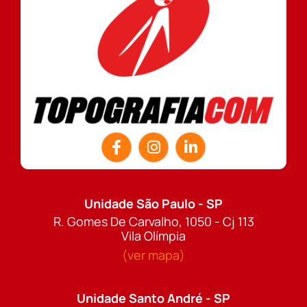
Unidade São Paulo - SP
R. Gomes De Carvalho, 1050 - Cj 113
Vila Olímpia
(ver mapa)
Unidade Santo André - SP