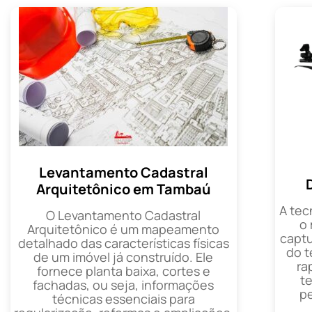
Levantamento Cadastral
Arquitetônico em Tambaú
A tec
O Levantamento Cadastral
o
Arquitetônico é um mapeamento
captu
detalhado das características físicas
do t
de um imóvel já construído. Ele
ra
fornece planta baixa, cortes e
t
fachadas, ou seja, informações
p
técnicas essenciais para