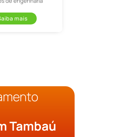
os de engenharia
Saiba mais
çamento
o
em Tambaú