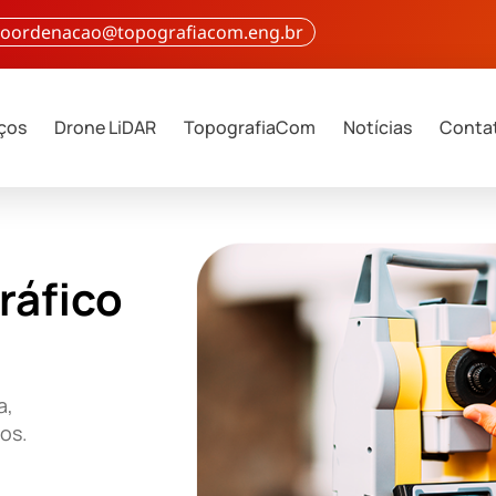
 coordenacao@topografiacom.eng.br
iços
Drone LiDAR
TopografiaCom
Notícias
Conta
ráfico
a,
ços.