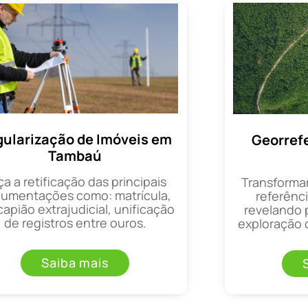
ularização de Imóveis em
Georref
Tambaú
ça a retificação das principais
Transforma
umentações como: matrícula,
referênci
apião extrajudicial, unificação
revelando 
de registros entre ouros.
exploração d
Saiba mais