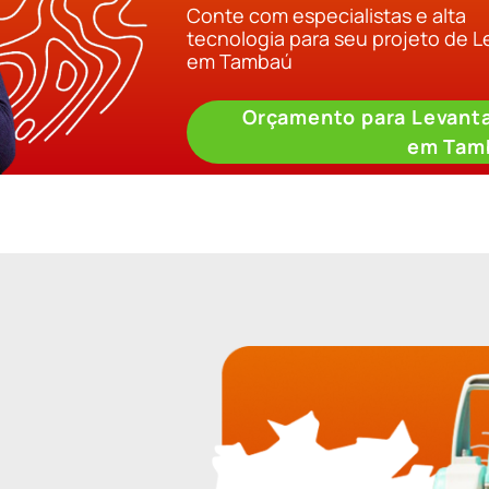
Conte com especialistas e alta
tecnologia para seu projeto de 
em Tambaú
Orçamento para Levant
em Tam