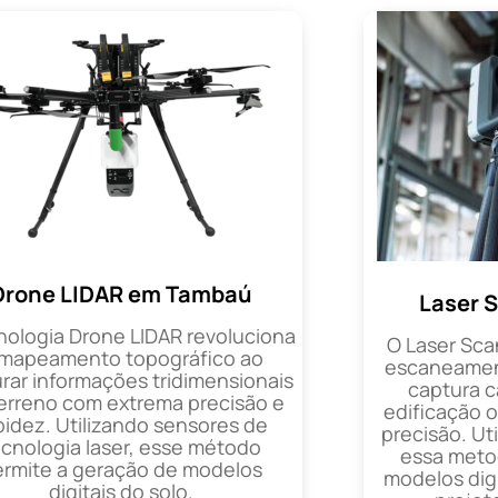
Drone LIDAR em Tambaú
Laser 
nologia Drone LIDAR revoluciona
O Laser Sca
 mapeamento topográfico ao
escaneament
rar informações tridimensionais
captura 
erreno com extrema precisão e
edificação 
pidez. Utilizando sensores de
precisão. Uti
ecnologia laser, esse método
essa metod
ermite a geração de modelos
modelos digi
digitais do solo.