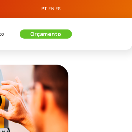
PT
EN
ES
Orçamento
to