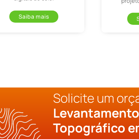
projet
Saiba mais
Solicite um or
Levantament
Topográfico 