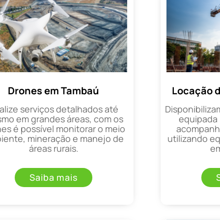
Drones em Tambaú
Locação 
alize serviços detalhados até
Disponibiliza
mo em grandes áreas, com os
equipada 
es é possível monitorar o meio
acompanha
iente, mineração e manejo de
utilizando 
áreas rurais.
em
Saiba mais