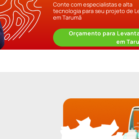
Conte com especialistas e alta
tecnologia para seu projeto de 
em Tarumã
Orçamento para Levant
em Tar