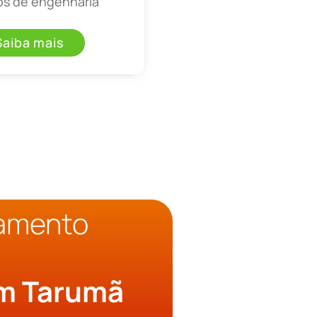
os de engenharia
Saiba mais
çamento
o
em Tarumã