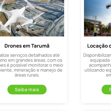
Drones em Tarumã
Locação 
alize serviços detalhados até
Disponibiliza
mo em grandes áreas, com os
equipada 
es é possível monitorar o meio
acompanha
iente, mineração e manejo de
utilizando 
áreas rurais.
em
Saiba mais