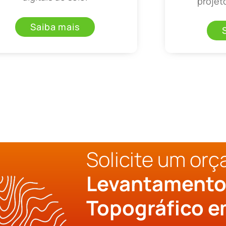
projet
Saiba mais
Solicite um or
Levantament
Topográfico 