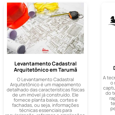
Levantamento Cadastral
Arquitetônico em Tarumã
A tec
O Levantamento Cadastral
o
Arquitetônico é um mapeamento
captu
detalhado das características físicas
do t
de um imóvel já construído. Ele
ra
fornece planta baixa, cortes e
t
fachadas, ou seja, informações
p
técnicas essenciais para