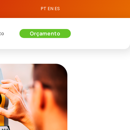
PT
EN
ES
Orçamento
to