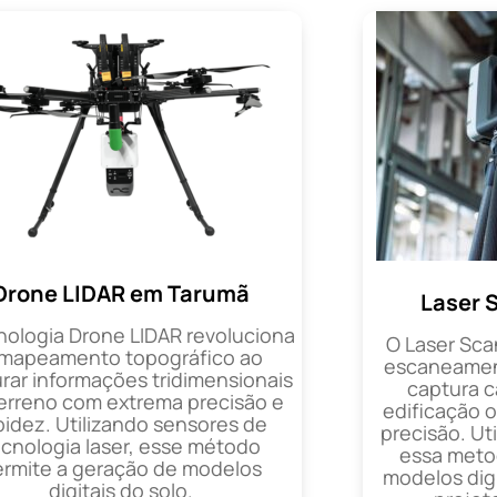
Drone LIDAR em Tarumã
Laser 
nologia Drone LIDAR revoluciona
O Laser Sca
 mapeamento topográfico ao
escaneament
rar informações tridimensionais
captura 
erreno com extrema precisão e
edificação 
pidez. Utilizando sensores de
precisão. Uti
ecnologia laser, esse método
essa metod
ermite a geração de modelos
modelos digi
digitais do solo.