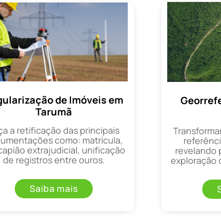
ularização de Imóveis em
Georref
Tarumã
ça a retificação das principais
Transforma
umentações como: matrícula,
referênci
apião extrajudicial, unificação
revelando 
de registros entre ouros.
exploração d
Saiba mais