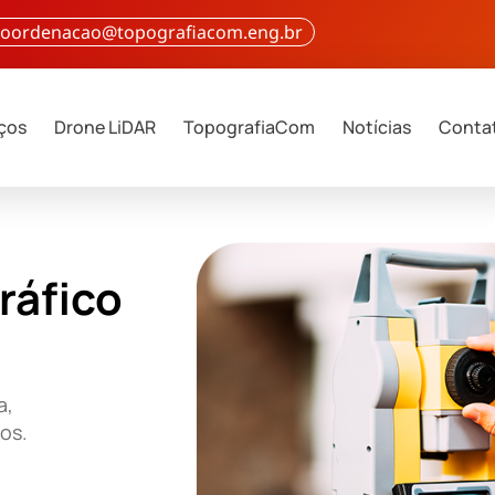
 coordenacao@topografiacom.eng.br
iços
Drone LiDAR
TopografiaCom
Notícias
Conta
ráfico
a,
ços.