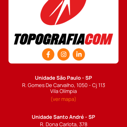
Unidade São Paulo - SP
R. Gomes De Carvalho, 1050 - Cj 113
Vila Olímpia
(ver mapa)
Unidade Santo André - SP
R. Dona Carlota, 378