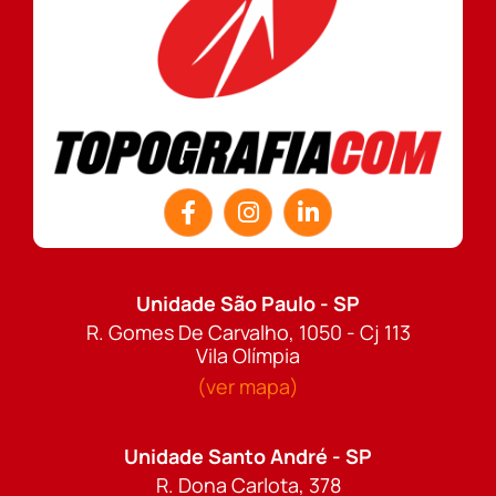
Unidade São Paulo - SP
R. Gomes De Carvalho, 1050 - Cj 113
Vila Olímpia
(ver mapa)
Unidade Santo André - SP
R. Dona Carlota, 378