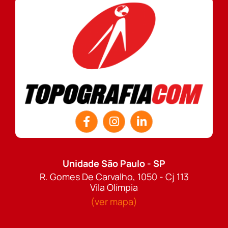
Unidade São Paulo - SP
R. Gomes De Carvalho, 1050 - Cj 113
Vila Olímpia
(ver mapa)