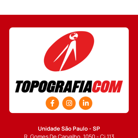
Unidade São Paulo - SP
R. Gomes De Carvalho, 1050 - Cj 113