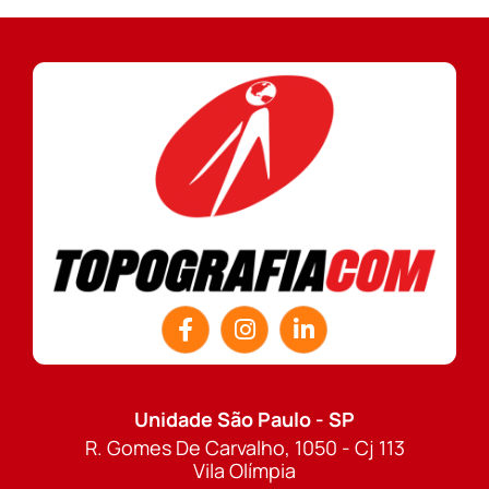
Unidade São Paulo - SP
R. Gomes De Carvalho, 1050 - Cj 113
Vila Olímpia