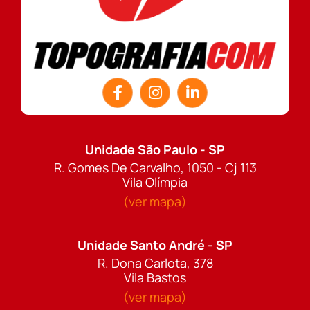
Unidade São Paulo - SP
R. Gomes De Carvalho, 1050 - Cj 113
Vila Olímpia
(ver mapa)
Unidade Santo André - SP
R. Dona Carlota, 378
Vila Bastos
(ver mapa)