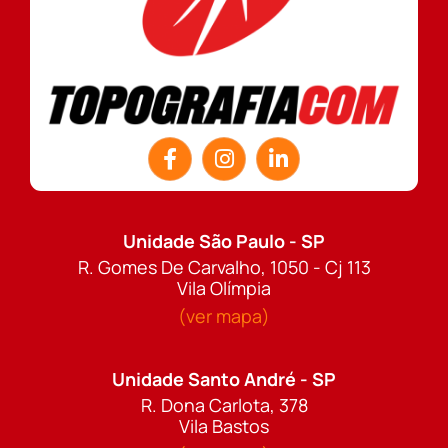
Unidade São Paulo - SP
R. Gomes De Carvalho, 1050 - Cj 113
Vila Olímpia
(ver mapa)
Unidade Santo André - SP
R. Dona Carlota, 378
Vila Bastos