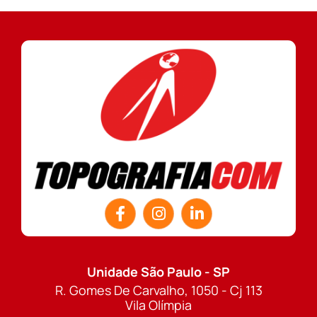
Unidade São Paulo - SP
R. Gomes De Carvalho, 1050 - Cj 113
Vila Olímpia