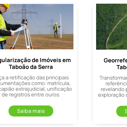
ularização de Imóveis em
Georref
Taboão da Serra
Tab
ça a retificação das principais
Transforma
umentações como: matrícula,
referênci
apião extrajudicial, unificação
revelando 
de registros entre ouros.
exploração d
Saiba mais