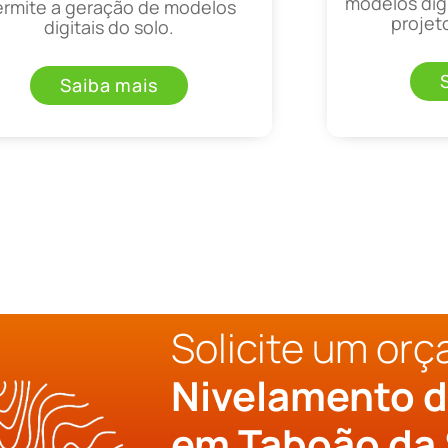
modelos digi
ermite a geração de modelos
projet
digitais do solo.
Saiba mais
Solicite um or
Nivelamento d
em Taboão da 