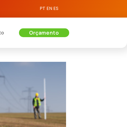
PT
EN
ES
Orçamento
to