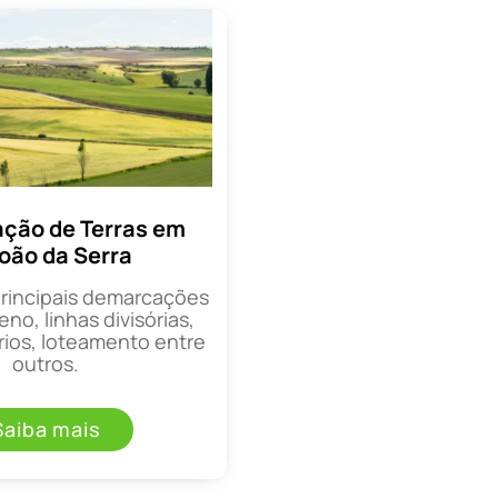
ção de Terras em
oão da Serra
principais demarcações
eno, linhas divisórias,
rios, loteamento entre
outros.
Saiba mais