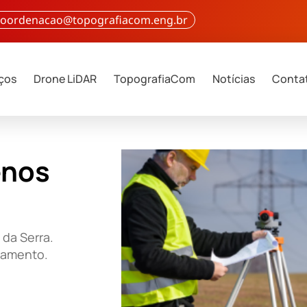
 coordenacao@topografiacom.eng.br
iços
Drone LiDAR
TopografiaCom
Notícias
Conta
enos
da Serra.
çamento.