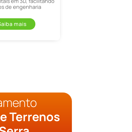
tais em 3D, facilitando
os de engenharia
Saiba mais
çamento
e Terrenos
Serra