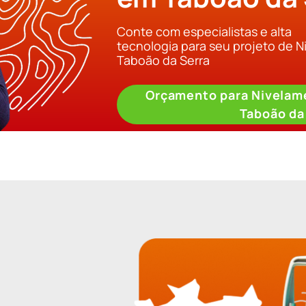
Conte com especialistas e alta
tecnologia para seu projeto de 
Taboão da Serra
Orçamento para Nivelam
Taboão da