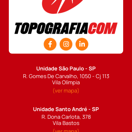
Unidade São Paulo - SP
R. Gomes De Carvalho, 1050 - Cj 113
Vila Olímpia
(ver mapa)
Unidade Santo André - SP
R. Dona Carlota, 378
Vila Bastos
(ver mapa)