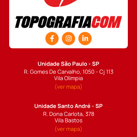
Unidade São Paulo - SP
R. Gomes De Carvalho, 1050 - Cj 113
Vila Olímpia
(ver mapa)
Unidade Santo André - SP
R. Dona Carlota, 378
Vila Bastos
(ver mapa)