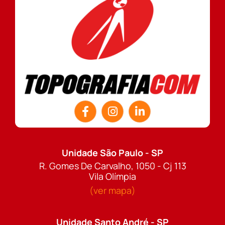
Unidade São Paulo - SP
R. Gomes De Carvalho, 1050 - Cj 113
Vila Olímpia
(ver mapa)
Unidade Santo André - SP