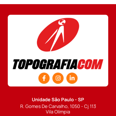
Unidade São Paulo - SP
R. Gomes De Carvalho, 1050 - Cj 113
Vila Olímpia