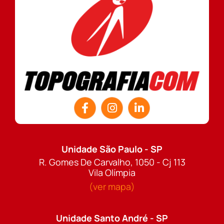
Unidade São Paulo - SP
R. Gomes De Carvalho, 1050 - Cj 113
Vila Olímpia
(ver mapa)
Unidade Santo André - SP