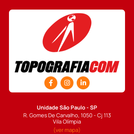
Unidade São Paulo - SP
R. Gomes De Carvalho, 1050 - Cj 113
Vila Olímpia
(ver mapa)