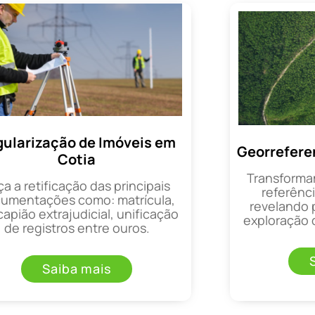
ularização de Imóveis em
Georrefere
Cotia
Transforma
ça a retificação das principais
referênci
umentações como: matrícula,
revelando 
apião extrajudicial, unificação
exploração d
de registros entre ouros.
Saiba mais