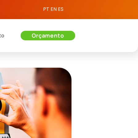
PT
EN
ES
Orçamento
to