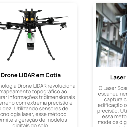
Drone LIDAR em Cotia
Laser
nologia Drone LIDAR revoluciona
O Laser Sca
 mapeamento topográfico ao
escaneament
rar informações tridimensionais
captura 
erreno com extrema precisão e
edificação 
pidez. Utilizando sensores de
precisão. Uti
ecnologia laser, esse método
essa metod
ermite a geração de modelos
modelos digi
digitais do solo.