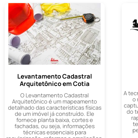
Levantamento Cadastral
Arquitetônico em Cotia
A tec
O Levantamento Cadastral
o
Arquitetônico é um mapeamento
captu
detalhado das características físicas
do t
de um imóvel já construído. Ele
ra
fornece planta baixa, cortes e
t
fachadas, ou seja, informações
p
técnicas essenciais para