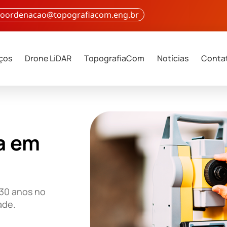
 coordenacao@topografiacom.eng.br
iços
Drone LiDAR
TopografiaCom
Notícias
Conta
a em
 30 anos no
ade.