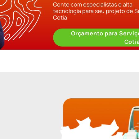
Conte com especialistas e alta
tecnologia para seu projeto de S
Cotia
Orçamento para Serviç
Coti