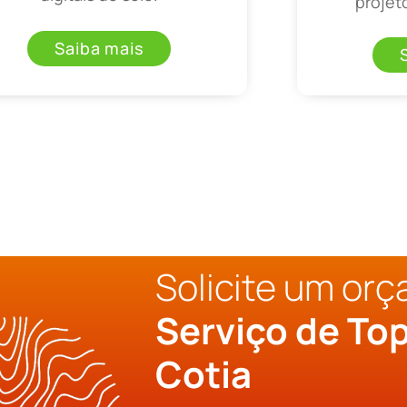
projet
Saiba mais
Solicite um or
Serviço de To
Cotia