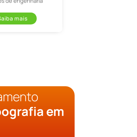
os de engenharia
Saiba mais
çamento
pografia em