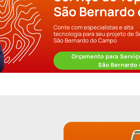
São Bernardo
Conte com especialistas e alta
tecnologia para seu projeto de S
São Bernardo do Campo
Orçamento para Serviç
São Bernardo