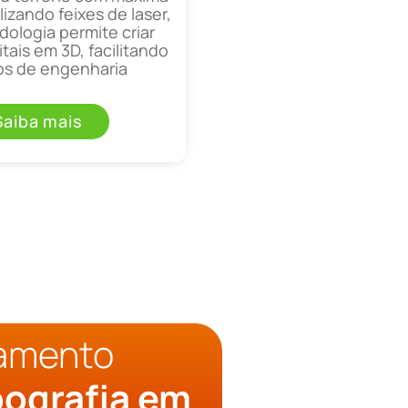
lizando feixes de laser,
ologia permite criar
tais em 3D, facilitando
os de engenharia
Saiba mais
çamento
pografia em