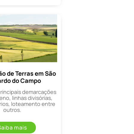
o de Terras em São
ardo do Campo
principais demarcações
eno, linhas divisórias,
rios, loteamento entre
outros.
Saiba mais