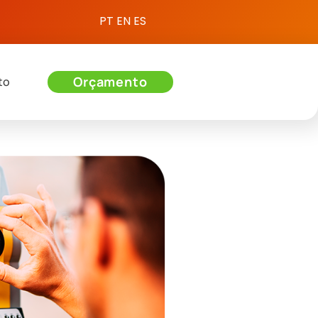
PT
EN
ES
Orçamento
to