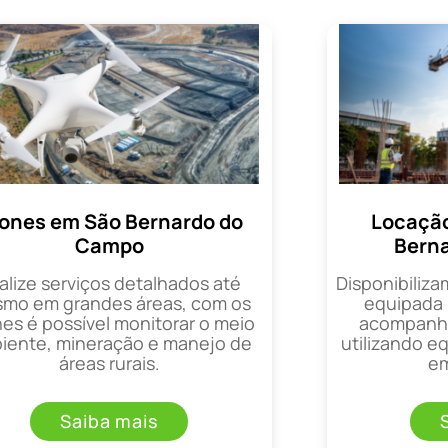
ones em São Bernardo do
Locação
Campo
Bern
alize serviços detalhados até
Disponibiliza
mo em grandes áreas, com os
equipada 
es é possível monitorar o meio
acompanha
iente, mineração e manejo de
utilizando 
áreas rurais.
em
Saiba mais