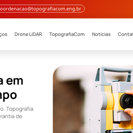
 coordenacao@topografiacom.eng.br
iços
Drone LiDAR
TopografiaCom
Notícias
Conta
a em
mpo
o. Topografia
rantia de