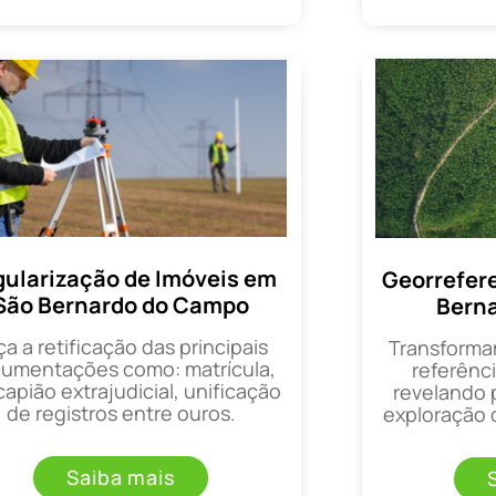
ularização de Imóveis em
Georrefer
São Bernardo do Campo
Bern
ça a retificação das principais
Transforma
umentações como: matrícula,
referênci
apião extrajudicial, unificação
revelando 
de registros entre ouros.
exploração d
Saiba mais