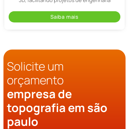
Saiba mais
Solicite um
orçamento
empresa de
topografia em são
paulo