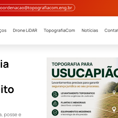
 coordenacao@topografiacom.eng.br
iços
Drone LiDAR
TopografiaCom
Notícias
Conta
ia
ito
a, posse e