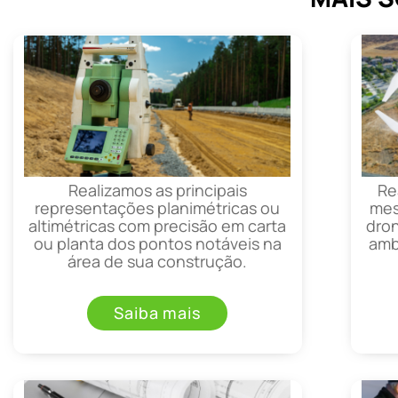
Realizamos as principais
Re
representações planimétricas ou
mes
altimétricas com precisão em carta
dron
ou planta dos pontos notáveis na
amb
área de sua construção.
Saiba mais