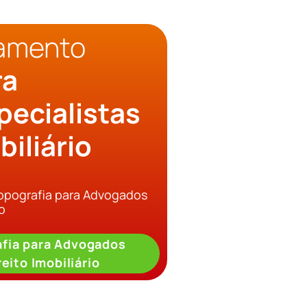
çamento
ra
ecialistas
biliário
Topografia para Advogados
o
fia para Advogados
eito Imobiliário