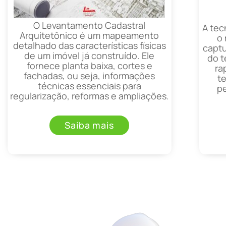
O Levantamento Cadastral
A tec
Arquitetônico é um mapeamento
o
detalhado das características físicas
captu
de um imóvel já construído. Ele
do t
fornece planta baixa, cortes e
ra
fachadas, ou seja, informações
t
técnicas essenciais para
p
regularização, reformas e ampliações.
Saiba mais