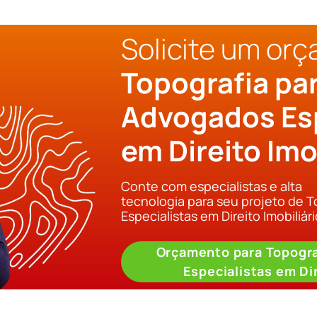
Solicite um or
Topografia pa
Advogados Esp
em Direito Imo
Conte com especialistas e alta
tecnologia para seu projeto de 
Especialistas em Direito Imobiliári
Orçamento para Topogra
Especialistas em Dir