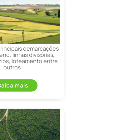
principais demarcações
eno, linhas divisórias,
rios, loteamento entre
outros.
Saiba mais