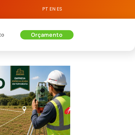
PT
EN
ES
Orçamento
to