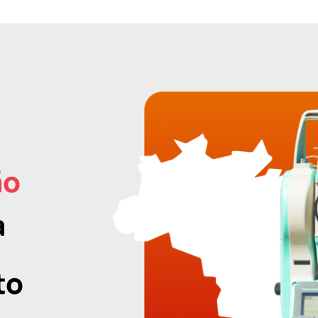
ão
a
to