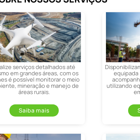
alize serviços detalhados até
Disponibiliza
mo em grandes áreas, com os
equipada 
es é possível monitorar o meio
acompanha
iente, mineração e manejo de
utilizando 
áreas rurais.
em
Saiba mais