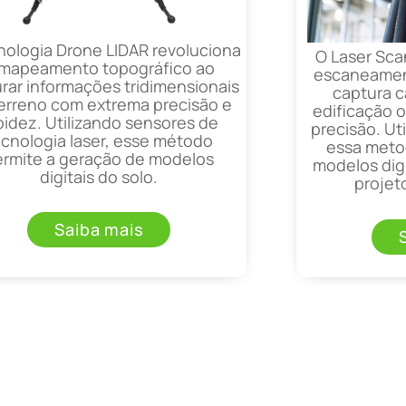
nologia Drone LIDAR revoluciona
O Laser Sca
 mapeamento topográfico ao
escaneament
rar informações tridimensionais
captura 
erreno com extrema precisão e
edificação 
pidez. Utilizando sensores de
precisão. Uti
ecnologia laser, esse método
essa metod
ermite a geração de modelos
modelos digi
digitais do solo.
projet
Saiba mais