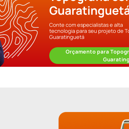
Guaratinguet
Conte com especialistas e alta
tecnologia para seu projeto de 
Guaratinguetá
Orçamento para Topogr
Guaratin