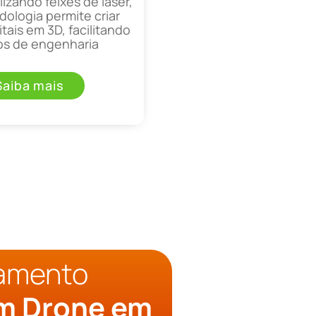
lizando feixes de laser,
ologia permite criar
tais em 3D, facilitando
os de engenharia
Saiba mais
çamento
om Drone em