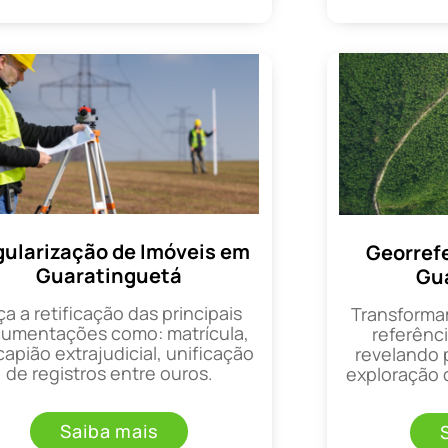
ularização de Imóveis em
Georref
Guaratinguetá
Gu
ça a retificação das principais
Transforma
umentações como: matrícula,
referênci
apião extrajudicial, unificação
revelando 
de registros entre ouros.
exploração d
Saiba mais