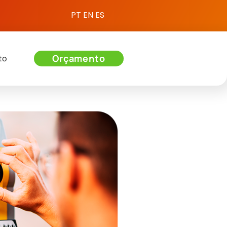
PT
EN
ES
Orçamento
to