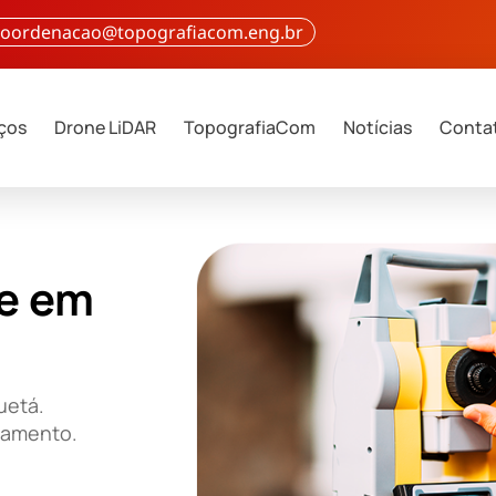
 coordenacao@topografiacom.eng.br
iços
Drone LiDAR
TopografiaCom
Notícias
Conta
e em
uetá.
çamento.