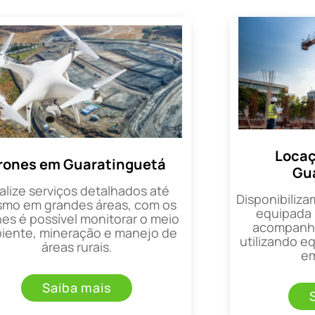
Locaç
rones em Guaratinguetá
Gu
alize serviços detalhados até
Disponibiliza
mo em grandes áreas, com os
equipada 
es é possível monitorar o meio
acompanha
iente, mineração e manejo de
utilizando 
áreas rurais.
em
Saiba mais