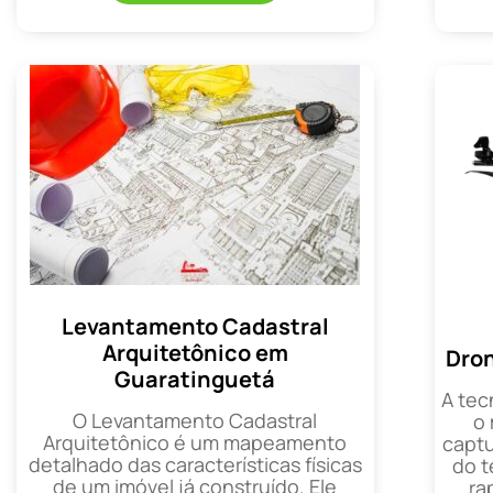
Levantamento Cadastral
Arquitetônico em
Dro
Guaratinguetá
A tec
O Levantamento Cadastral
o
Arquitetônico é um mapeamento
captu
detalhado das características físicas
do t
de um imóvel já construído. Ele
ra