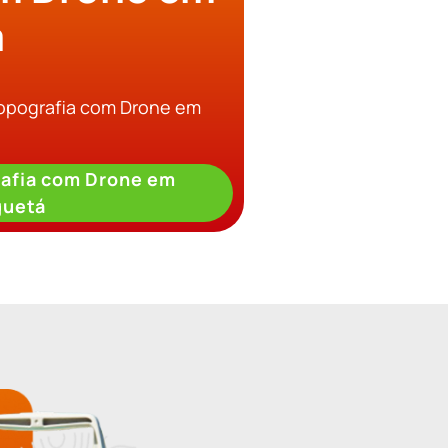
á
Topografia com Drone em
afia com Drone em
guetá