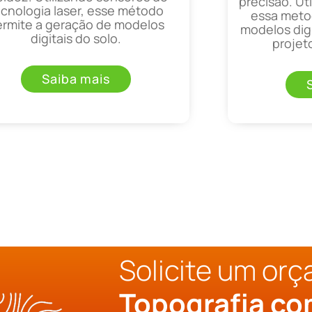
precisão. Uti
ecnologia laser, esse método
essa metod
ermite a geração de modelos
modelos digi
digitais do solo.
projet
Saiba mais
Solicite um or
Topografia c