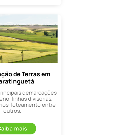
ção de Terras em
aratinguetá
principais demarcações
eno, linhas divisórias,
rios, loteamento entre
outros.
Saiba mais