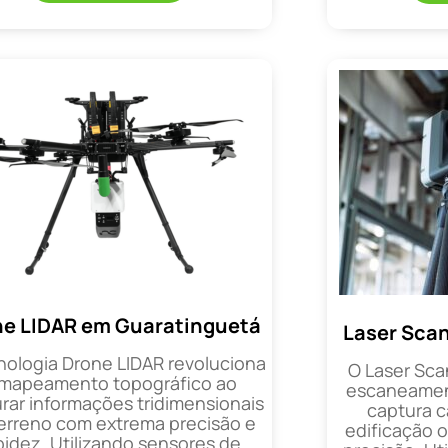
ne LIDAR em Guaratinguetá
Laser Sca
nologia Drone LIDAR revoluciona
O Laser Sca
 mapeamento topográfico ao
escaneament
rar informações tridimensionais
captura 
erreno com extrema precisão e
edificação 
pidez. Utilizando sensores de