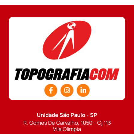
Unidade São Paulo - SP
R. Gomes De Carvalho, 1050 - Cj 113
Vila Olímpia