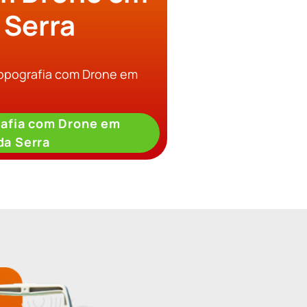
 Serra
Topografia com Drone em
afia com Drone em
da Serra