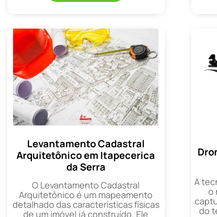
Levantamento Cadastral
Dro
Arquitetônico em Itapecerica
da Serra
A tec
O Levantamento Cadastral
o
Arquitetônico é um mapeamento
captu
detalhado das características físicas
do t
de um imóvel já construído. Ele