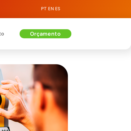
PT
EN
ES
Orçamento
to