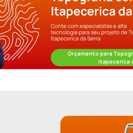
Itapecerica da
Conte com especialistas e alta
tecnologia para seu projeto de 
Itapecerica da Serra
Orçamento para Topogr
Itapecerica 