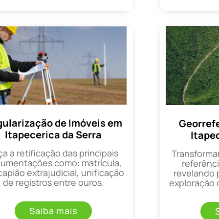
ularização de Imóveis em
Georref
Itapecerica da Serra
Itape
ça a retificação das principais
Transforma
umentações como: matrícula,
referênci
apião extrajudicial, unificação
revelando 
de registros entre ouros.
exploração d
Saiba mais