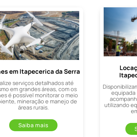
Locaç
es em Itapecerica da Serra
Itape
alize serviços detalhados até
Disponibiliza
mo em grandes áreas, com os
equipada 
es é possível monitorar o meio
acompanha
iente, mineração e manejo de
utilizando 
áreas rurais.
em
Saiba mais