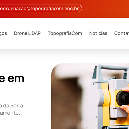
 coordenacao@topografiacom.eng.br
iços
Drone LiDAR
TopografiaCom
Notícias
Conta
e em
 da Serra.
çamento.