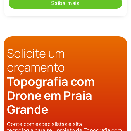
Saiba mais
Solicite um
orçamento
Topografia com
Drone em Praia
Grande
Conte com especialistas e alta
tecnologia para seu projeto de Topografia com