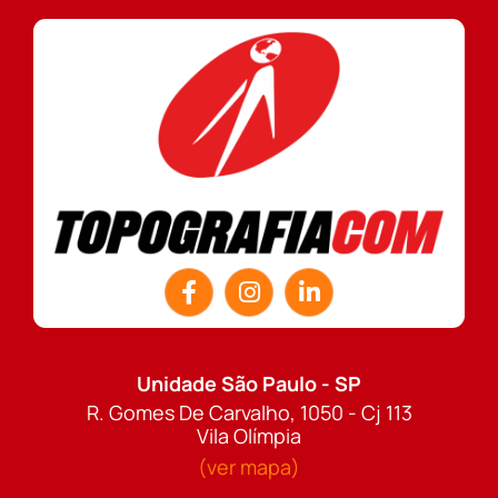
Unidade São Paulo - SP
R. Gomes De Carvalho, 1050 - Cj 113
Vila Olímpia
(ver mapa)