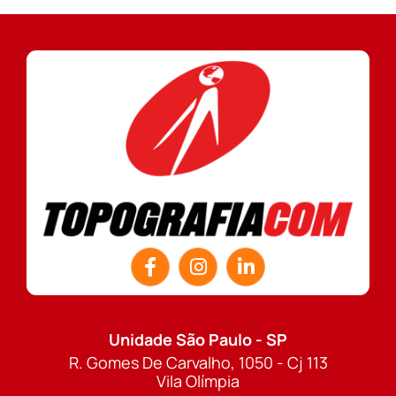
Unidade São Paulo - SP
R. Gomes De Carvalho, 1050 - Cj 113
Vila Olímpia