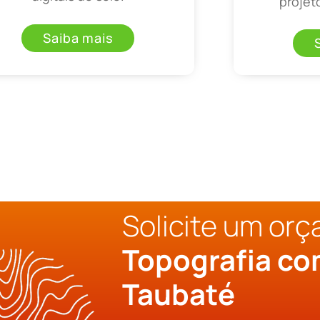
projet
Saiba mais
Solicite um or
Topografia c
Taubaté