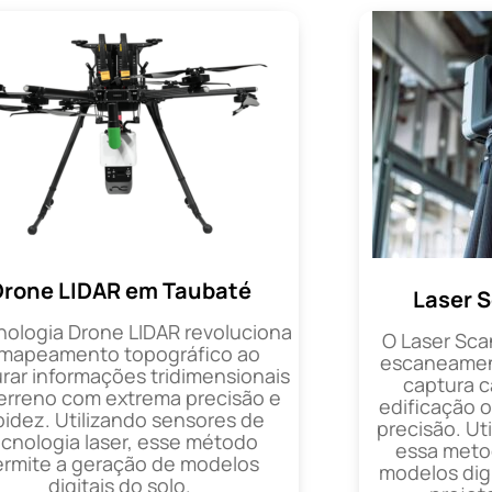
Drone LIDAR em Taubaté
Laser 
nologia Drone LIDAR revoluciona
O Laser Sca
 mapeamento topográfico ao
escaneament
rar informações tridimensionais
captura 
erreno com extrema precisão e
edificação 
pidez. Utilizando sensores de
precisão. Uti
ecnologia laser, esse método
essa metod
ermite a geração de modelos
modelos digi
digitais do solo.