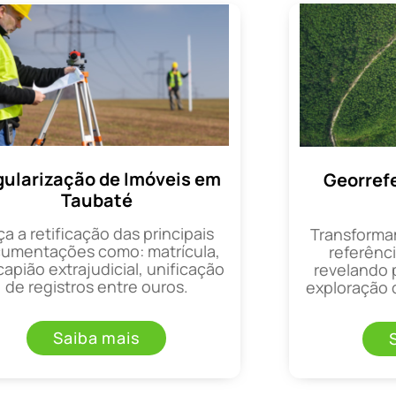
ularização de Imóveis em
Georref
Taubaté
ça a retificação das principais
Transforma
umentações como: matrícula,
referênci
apião extrajudicial, unificação
revelando 
de registros entre ouros.
exploração d
Saiba mais