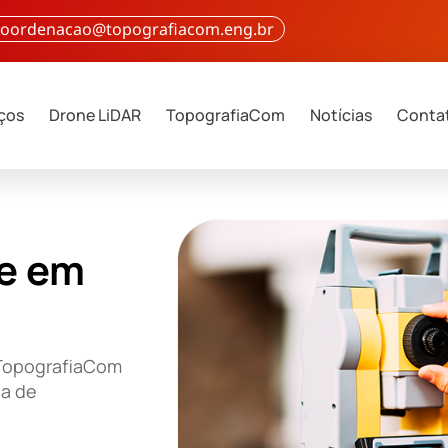
 coordenacao@topografiacom.eng.br
iços
Drone LiDAR
TopografiaCom
Notícias
Conta
e em
 TopografiaCom
ia de