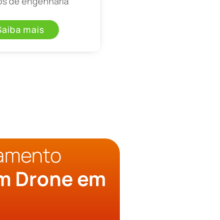
os de engenharia
Saiba mais
çamento
om Drone em