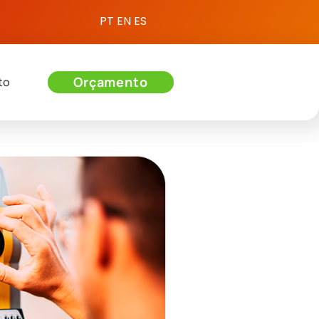
PT
EN
ES
Orçamento
to