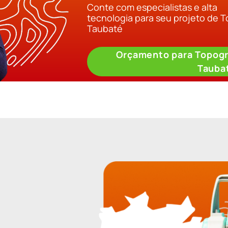
Conte com especialistas e alta
tecnologia para seu projeto de 
Taubaté
Orçamento para Topogr
Tauba