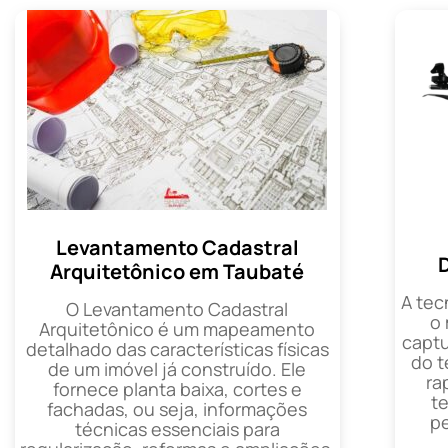
Levantamento Cadastral
Arquitetônico em Taubaté
A tec
O Levantamento Cadastral
o
Arquitetônico é um mapeamento
captu
detalhado das características físicas
do t
de um imóvel já construído. Ele
ra
fornece planta baixa, cortes e
t
fachadas, ou seja, informações
p
técnicas essenciais para