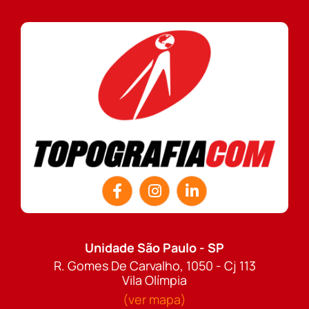
Unidade São Paulo - SP
R. Gomes De Carvalho, 1050 - Cj 113
Vila Olímpia
(ver mapa)