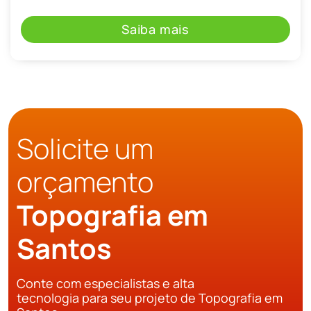
Saiba mais
Solicite um
orçamento
Topografia em
Santos
Conte com especialistas e alta
tecnologia para seu projeto de Topografia em