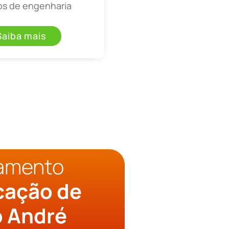
os de engenharia
Saiba mais
çamento
cação de
o André