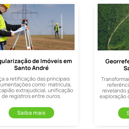
ularização de Imóveis em
Georref
Santo André
S
ça a retificação das principais
Transforma
umentações como: matrícula,
referênci
apião extrajudicial, unificação
revelando 
de registros entre ouros.
exploração d
Saiba mais