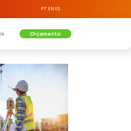
PT
EN
ES
Orçamento
to