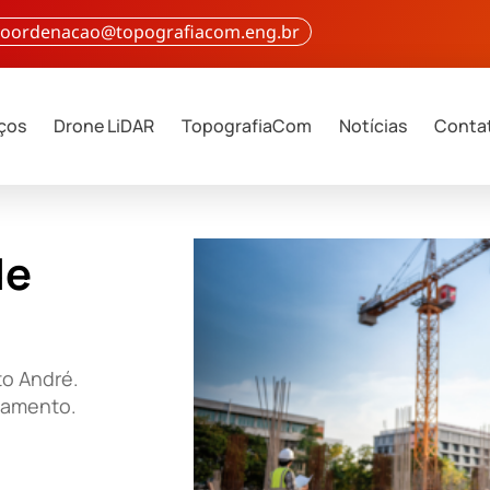
 coordenacao@topografiacom.eng.br
iços
Drone LiDAR
TopografiaCom
Notícias
Conta
de
to André.
çamento.