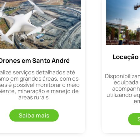
Locação 
Drones em Santo André
alize serviços detalhados até
Disponibiliza
mo em grandes áreas, com os
equipada 
es é possível monitorar o meio
acompanha
iente, mineração e manejo de
utilizando 
áreas rurais.
em
Saiba mais