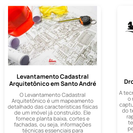
Levantamento Cadastral
Dr
Arquitetônico em Santo André
A tec
O Levantamento Cadastral
o
Arquitetônico é um mapeamento
captu
detalhado das características físicas
do t
de um imóvel já construído. Ele
ra
fornece planta baixa, cortes e
t
fachadas, ou seja, informações
p
técnicas essenciais para