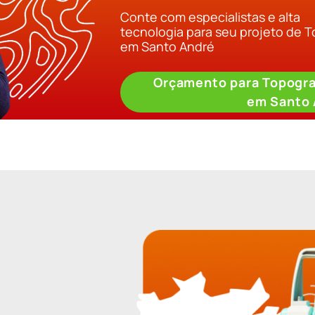
Conte com especialistas e alta
tecnologia para seu projeto de 
em Santo André
Orçamento para Topogra
em Santo 