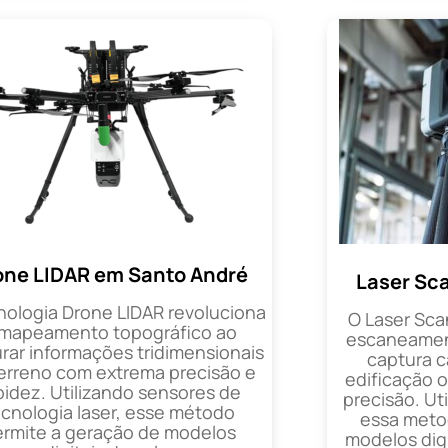
one LIDAR em Santo André
Laser Sc
nologia Drone LIDAR revoluciona
O Laser Sca
 mapeamento topográfico ao
escaneament
rar informações tridimensionais
captura 
erreno com extrema precisão e
edificação 
pidez. Utilizando sensores de
precisão. Uti
ecnologia laser, esse método
essa metod
ermite a geração de modelos
modelos digi