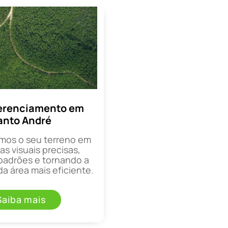
erenciamento em
anto André
mos o seu terreno em
as visuais precisas,
padrões e tornando a
a área mais eficiente.
Saiba mais