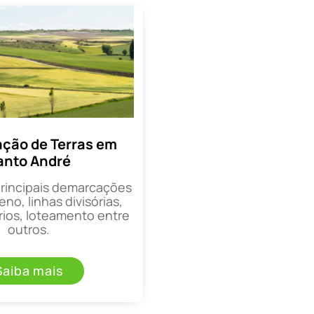
ção de Terras em
anto André
principais demarcações
eno, linhas divisórias,
rios, loteamento entre
outros.
Saiba mais