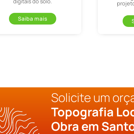
digitais do solo.
projet
Saiba mais
Solicite um or
Topografia Lo
Obra em Sant