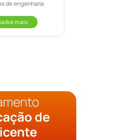
os de engenharia
Saiba mais
çamento
cação de
icente