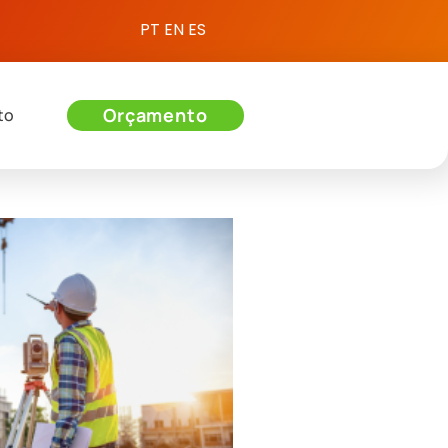
PT
EN
ES
Orçamento
to