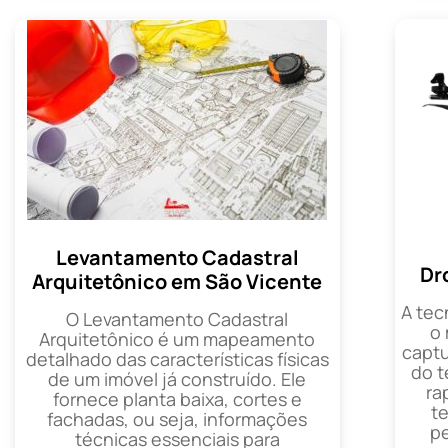
Levantamento Cadastral
Dr
Arquitetônico em São Vicente
A tec
O Levantamento Cadastral
o
Arquitetônico é um mapeamento
captu
detalhado das características físicas
do t
de um imóvel já construído. Ele
ra
fornece planta baixa, cortes e
t
fachadas, ou seja, informações
p
técnicas essenciais para