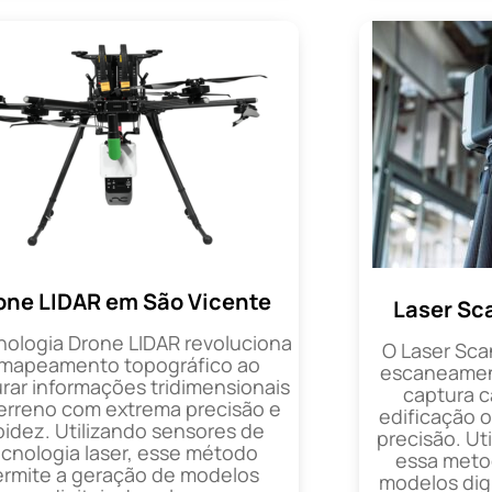
one LIDAR em São Vicente
Laser Sc
nologia Drone LIDAR revoluciona
O Laser Sca
 mapeamento topográfico ao
escaneament
rar informações tridimensionais
captura 
erreno com extrema precisão e
edificação 
pidez. Utilizando sensores de
precisão. Uti
ecnologia laser, esse método
essa metod
ermite a geração de modelos
modelos digi