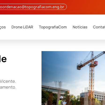
 coordenacao@topografiacom.eng.br
iços
Drone LiDAR
TopografiaCom
Notícias
Conta
de
Vicente.
çamento.