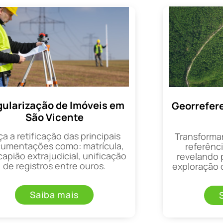
ularização de Imóveis em
Georrefer
São Vicente
ça a retificação das principais
Transforma
umentações como: matrícula,
referênci
apião extrajudicial, unificação
revelando 
de registros entre ouros.
exploração d
Saiba mais