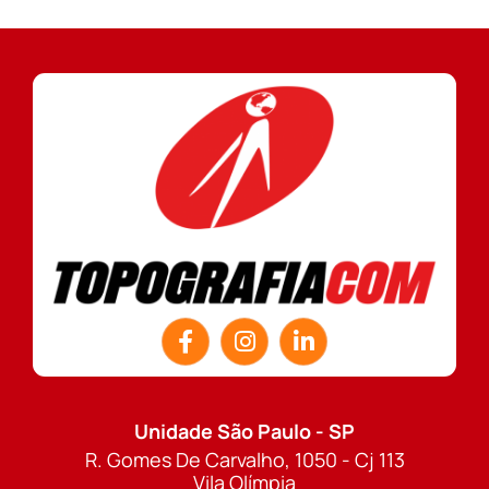
Unidade São Paulo - SP
R. Gomes De Carvalho, 1050 - Cj 113
Vila Olímpia