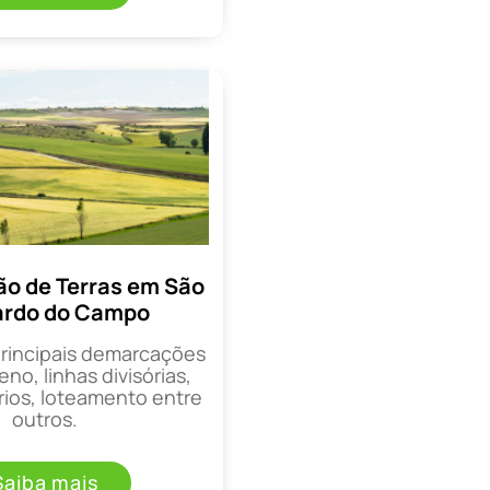
o de Terras em São
ardo do Campo
principais demarcações
eno, linhas divisórias,
rios, loteamento entre
outros.
Saiba mais