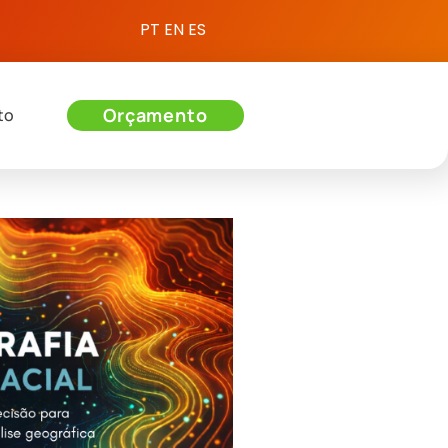
PT
EN
ES
Orçamento
to