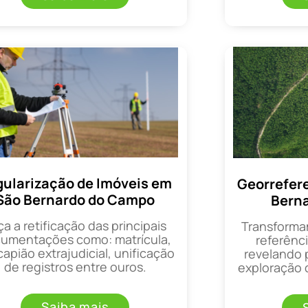
ularização de Imóveis em
Georrefer
São Bernardo do Campo
Bern
ça a retificação das principais
Transforma
umentações como: matrícula,
referênci
apião extrajudicial, unificação
revelando 
de registros entre ouros.
exploração d
Saiba mais