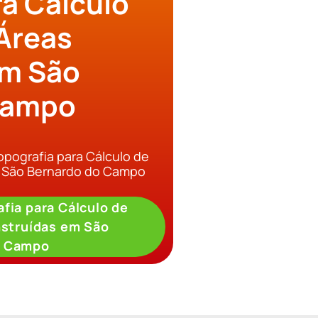
ra Cálculo
Áreas
em São
Campo
opografia para Cálculo de
m São Bernardo do Campo
fia para Cálculo de
struídas em São
o Campo