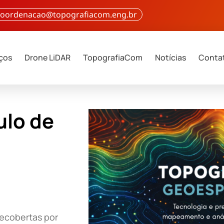
 coordenacao@topografiacom.eng.br
iços
Drone LiDAR
TopografiaCom
Notícias
Conta
ulo de
ecobertas por