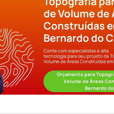
Topografia pa
de Volume de 
Construídas 
Bernardo do 
Conte com especialistas e alta
tecnologia para seu projeto de T
Volume de Áreas Construídas e
Orçamento para Topogra
Volume de Áreas Con
Bernardo d