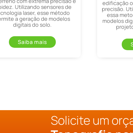
erreno com extrema precisão e
edificação 
pidez. Utilizando sensores de
precisão. Uti
ecnologia laser, esse método
essa metod
ermite a geração de modelos
modelos digi
digitais do solo.
projet
Saiba mais
Solicite um or