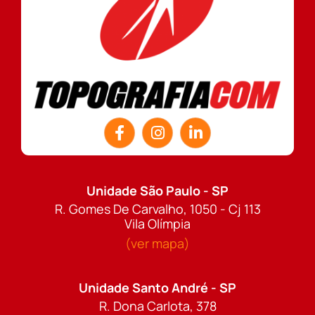
Unidade São Paulo - SP
R. Gomes De Carvalho, 1050 - Cj 113
Vila Olímpia
(ver mapa)
Unidade Santo André - SP
R. Dona Carlota, 378