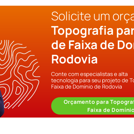
Solicite um or
Topografia pa
de Faixa de D
Rodovia
Conte com especialistas e alta
tecnologia para seu projeto de T
Faixa de Domínio de Rodovia
Orçamento para Topograf
Faixa de Domíni