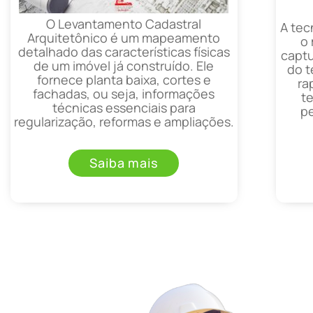
O Levantamento Cadastral
A tec
Arquitetônico é um mapeamento
o
detalhado das características físicas
captu
de um imóvel já construído. Ele
do t
fornece planta baixa, cortes e
ra
fachadas, ou seja, informações
t
técnicas essenciais para
p
regularização, reformas e ampliações.
Saiba mais