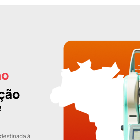
ão
ição
e
destinada à