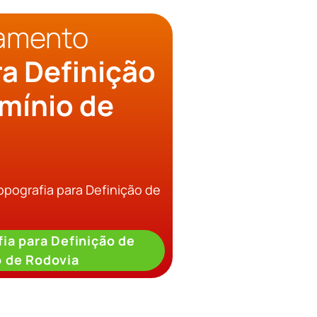
çamento
ra Definição
omínio de
opografia para Definição de
ia para Definição de
o de Rodovia