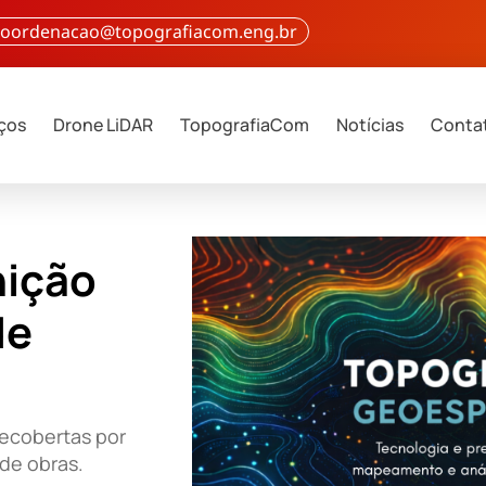
 coordenacao@topografiacom.eng.br
iços
Drone LiDAR
TopografiaCom
Notícias
Conta
nição
de
ecobertas por
de obras.