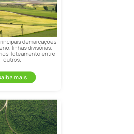
principais demarcações
eno, linhas divisórias,
rios, loteamento entre
outros.
Saiba mais