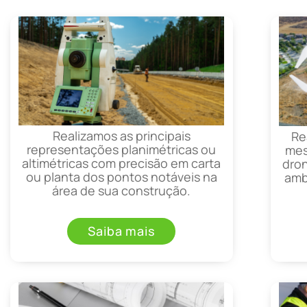
Realizamos as principais
Re
representações planimétricas ou
mes
altimétricas com precisão em carta
dron
ou planta dos pontos notáveis na
amb
área de sua construção.
Saiba mais