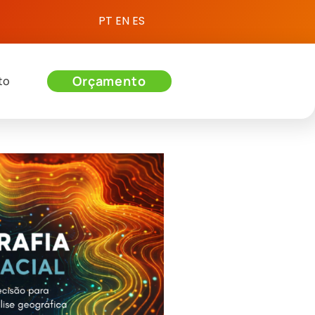
PT
EN
ES
Orçamento
to