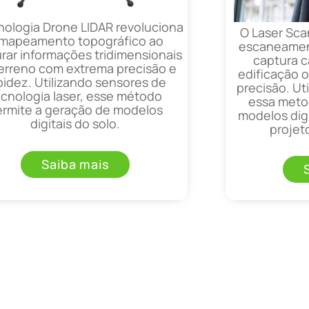
nologia Drone LIDAR revoluciona
O Laser Sca
 mapeamento topográfico ao
escaneament
rar informações tridimensionais
captura 
erreno com extrema precisão e
edificação 
pidez. Utilizando sensores de
precisão. Uti
ecnologia laser, esse método
essa metod
ermite a geração de modelos
modelos digi
digitais do solo.
projet
Saiba mais