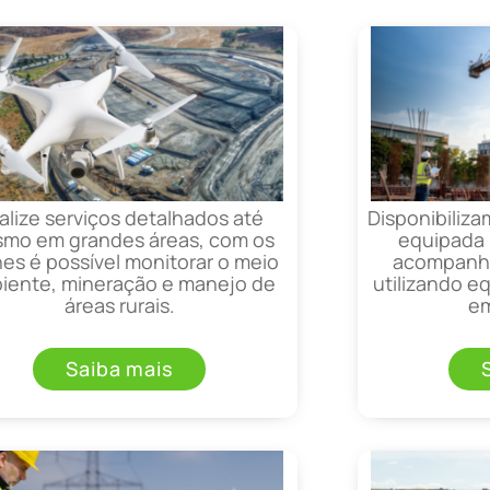
alize serviços detalhados até
Disponibiliza
mo em grandes áreas, com os
equipada 
es é possível monitorar o meio
acompanha
iente, mineração e manejo de
utilizando 
áreas rurais.
em
Saiba mais