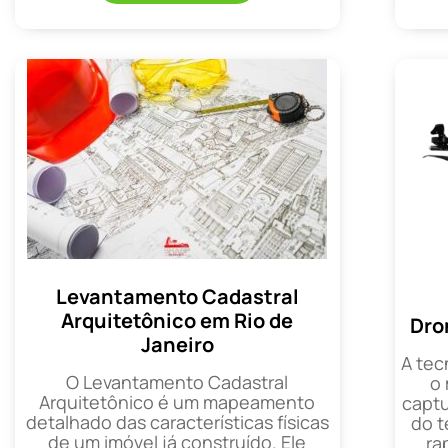
Levantamento Cadastral
Arquitetônico em Rio de
Dro
Janeiro
A tec
O Levantamento Cadastral
o
Arquitetônico é um mapeamento
captu
detalhado das características físicas
do t
de um imóvel já construído. Ele
ra