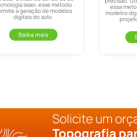
precisão. Uti
ecnologia laser, esse método
essa metod
ermite a geração de modelos
modelos digi
digitais do solo.
projet
Saiba mais
Solicite um or
Topografia pa