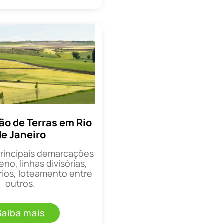
o de Terras em Rio
de Janeiro
principais demarcações
eno, linhas divisórias,
rios, loteamento entre
outros.
Saiba mais