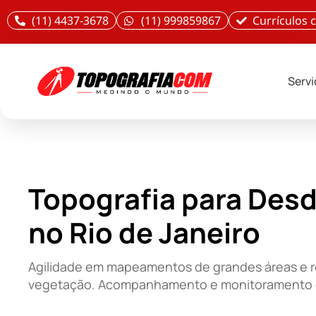
(11) 4437-3678
(11) 999859867
Currículos
Serv
Topografia para Des
no Rio de Janeiro
Agilidade em mapeamentos de grandes áreas e r
vegetação. Acompanhamento e monitoramento 