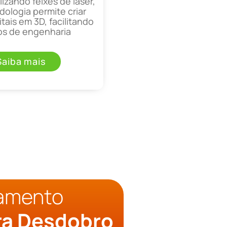
lizando feixes de laser,
ologia permite criar
tais em 3D, facilitando
os de engenharia
Saiba mais
çamento
ra Desdobro