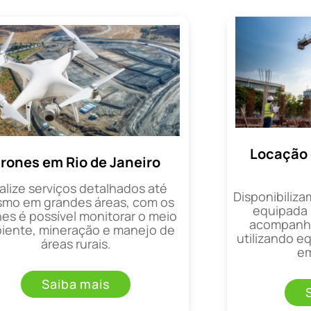
Locação 
rones em Rio de Janeiro
alize serviços detalhados até
Disponibiliza
mo em grandes áreas, com os
equipada 
es é possível monitorar o meio
acompanha
iente, mineração e manejo de
utilizando 
áreas rurais.
em
Saiba mais