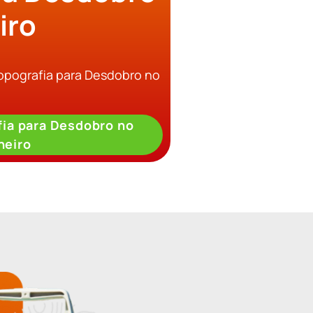
iro
Topografia para Desdobro no
ia para Desdobro no
neiro