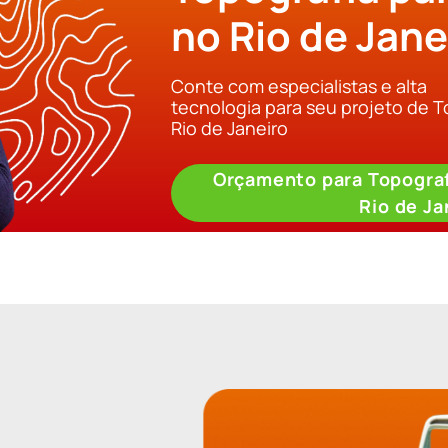
no Rio de Jane
Conte com especialistas e alta
tecnologia para seu projeto de 
Rio de Janeiro
Orçamento para Topograf
Rio de Ja