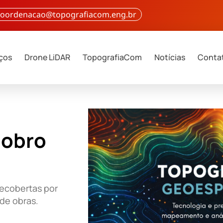
 coordenacao@topografiacom.eng.br
iços
Drone LiDAR
TopografiaCom
Notícias
Conta
dobro
ecobertas por
de obras.