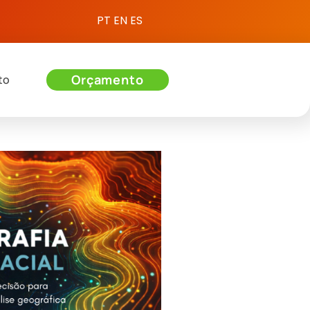
PT
EN
ES
Orçamento
to