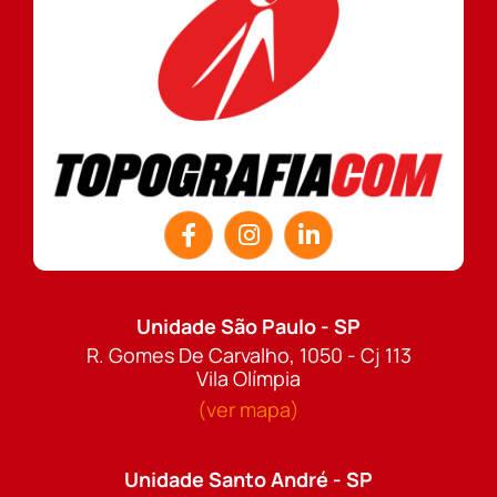
Unidade São Paulo - SP
R. Gomes De Carvalho, 1050 - Cj 113
Vila Olímpia
(ver mapa)
Unidade Santo André - SP