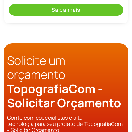
Saiba mais
Solicite um
orçamento
TopografiaCom -
Solicitar Orçamento
Conte com especialistas e alta
tecnologia para seu projeto de TopografiaCom
- Solicitar Orçamento